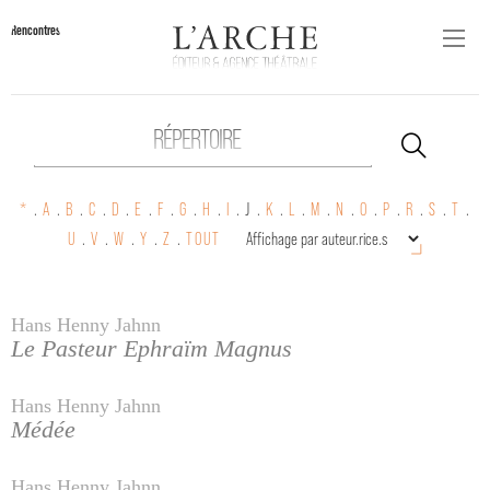
Rencontres
RÉPERTOIRE
*
.
A
.
B
.
C
.
D
.
E
.
F
.
G
.
H
.
I
.
J .
K
.
L
.
M
.
N
.
O
.
P
.
R
.
S
.
T
.
U
.
V
.
W
.
Y
.
Z
.
TOUT
Hans Henny Jahnn
Le Pasteur Ephraïm Magnus
Hans Henny Jahnn
Médée
Hans Henny Jahnn