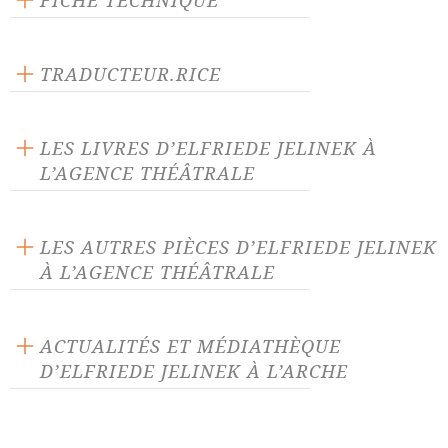
FICHE TECHNIQUE
Texte inédit
Langue source : allemand
TRADUCTEUR.RICE
Jörn Cambreleng
LES LIVRES D’ELFRIEDE JELINEK À
L’AGENCE THÉÂTRALE
LES AUTRES PIÈCES D’ELFRIEDE JELINEK
À L’AGENCE THÉÂTRALE
Aire de repos ou ainsi font-
Animaux
elles toutes
ACTUALITÉS ET MÉDIATHÈQUE
D’ELFRIEDE JELINEK À L’ARCHE
Au pays. Des nuées.
Bambiland
ACTUALITÉ 22/06/23
Blanche-Neige
Ce qui arriva après le départ
Marie Fortuit récompensée pour