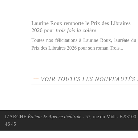
Laurine Roux remporte le Prix des Libraires
2026 pour
trois fois la colère
Toutes nos félicitations à Laurine Roux, lauréate du
Prix des Libraires 2026 pour son roman Trois...
VOIR TOUTES LES NOUVEAUTÉS 
L’ARCHE
Éditeur & Agence théâtrale
- 57, rue du Midi - F-93100 
46 45