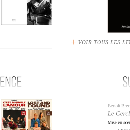
VOIR TOUS LES LI
GENCE
S
Bertolt Brec
Le Cercl
Mise en scè