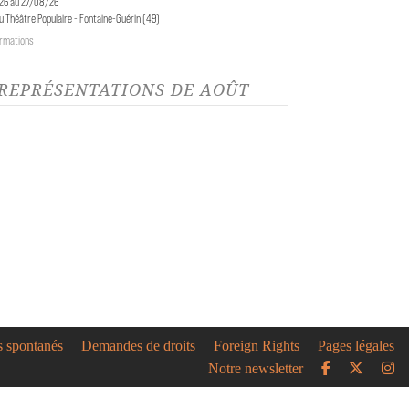
26 au 27/08/26
 Théâtre Populaire - Fontaine-Guérin (49)
ormations
 REPRÉSENTATIONS DE AOÛT
s spontanés
Demandes de droits
Foreign Rights
Pages légales
Notre newsletter