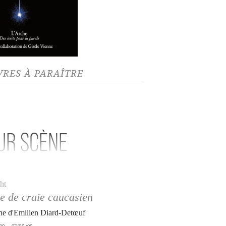
VRES À PARAÎTRE
UR SCÈNE
ht
e de craie caucasien
ne d'Emilien Diard-Detœuf