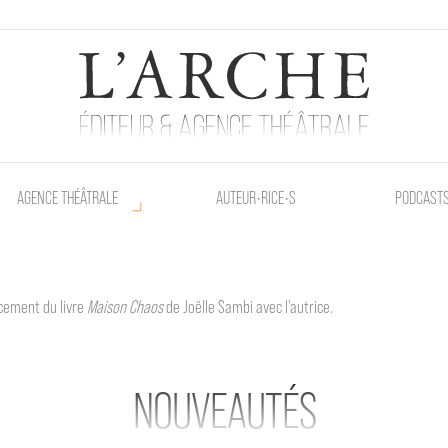
AGENCE THÉÂTRALE
AUTEUR•RICE•S
PODCAST
ncement du livre
Maison Chaos
de Joëlle Sambi avec l'autrice.
beek, Bruxelles - L'Arche sera présente au Poetik Bazar tout le weekend !
NOUVEAUTÉS