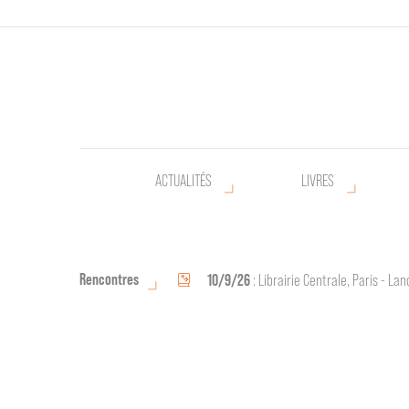
ACTUALITÉS
LIVRES
Rencontres
10/9/26
: Librairie Centrale, Paris - La
18/9/26
20/9/26
au
: Halles de Schaer