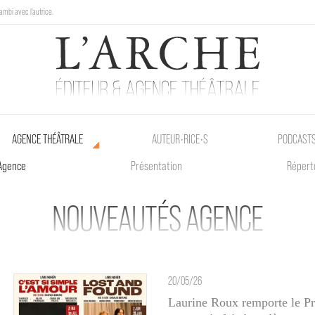
ambi avec l'autrice.
au Poetik Bazar tout le weekend !
AGENCE THÉÂTRALE
AUTEUR•RICE•S
PODCAST
Agence
Présentation
Répert
NOUVEAUTÉS AGENCE
20/05/26
Laurine Roux remporte le Pr