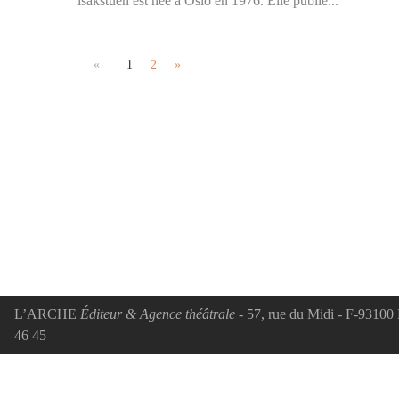
isakstuen est née à Oslo en 1976. Elle publie...
«
1
2
»
L’ARCHE
Éditeur & Agence théâtrale
- 57, rue du Midi - F-93100 
46 45