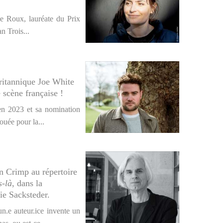
ne Roux, lauréate du Prix
n Trois...
ritannique Joe White
 scène française !
en 2023 et sa nomination
ouée pour la...
n Crimp au répertoire
s-là
, dans la
ie Sacksteder.
un.e auteur.ice invente un