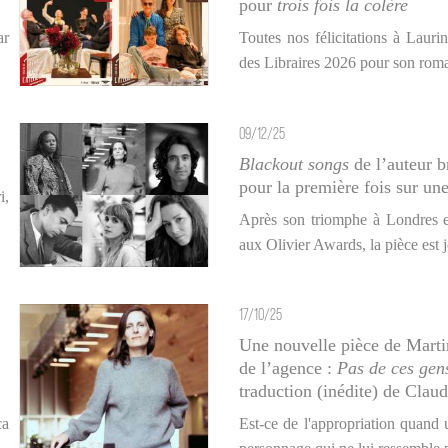
pour
trois fois la colère
ar
Toutes nos félicitations à Lauri
des Libraires 2026 pour son roma
09/12/25
Blackout songs
de l’auteur b
pour la première fois sur une
i,
Après son triomphe à Londres 
aux Olivier Awards, la pièce est j
17/10/25
Une nouvelle pièce de Marti
de l’agence :
Pas de ces gen
traduction (inédite) de Claud
ca
Est-ce de l'appropriation quand 