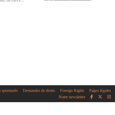
as, ou est-ce...
s spontanés
Demandes de droits
Foreign Rights
Pages légales
Notre newsletter