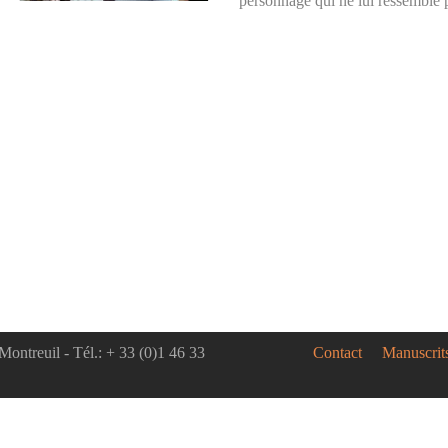
personnage qui ne lui ressemble p
Montreuil - Tél.: + 33 (0)1 46 33
Contact
Manuscrit