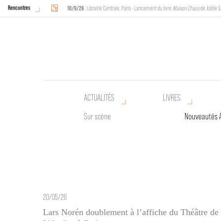
Rencontres
10/9/26
: Librairie Centrale, Paris - Lancement du livre
Maison Chaos
de Joëlle S
18/9/26
au
20/9/26
: Halles de Schaerbeek, Bruxelles - L'Arche sera présente 
ACTUALITÉS
LIVRES
Sur scène
Nouveautés 
20/05/26
Lars Norén doublement à l’affiche du Théâtre de