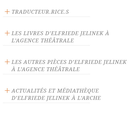
Éditeur : L'Arche
Langue source : allemand
TRADUCTEUR.RICE.S
Nombre de personnages masculins : 1
Magali Jourdan
Nombre de personnages féminins : 1
Mathilde Sobottke
LES LIVRES D’ELFRIEDE JELINEK À
L’AGENCE THÉÂTRALE
LES AUTRES PIÈCES D’ELFRIEDE JELINEK
À L’AGENCE THÉÂTRALE
Aire de repos ou ainsi font-
Animaux
elles toutes
ACTUALITÉS ET MÉDIATHÈQUE
D’ELFRIEDE JELINEK À L’ARCHE
Au pays. Des nuées.
Bambiland
ACTUALITÉ 22/06/23
Blanche-Neige
Ce qui arriva après le départ
Marie Fortuit récompensée pour
de Nora
sa mise en scène de la pièce