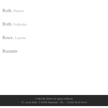
Roth
,
Patrick
Roth
,
Friderike
Roux
,
Laurine
Ruzante
L’ARCHE
Éditeur & Agence théâtrale
57, rue du Midi - F-93100 Montreuil - Tél.: + 33 (0)1 46 33 46 45