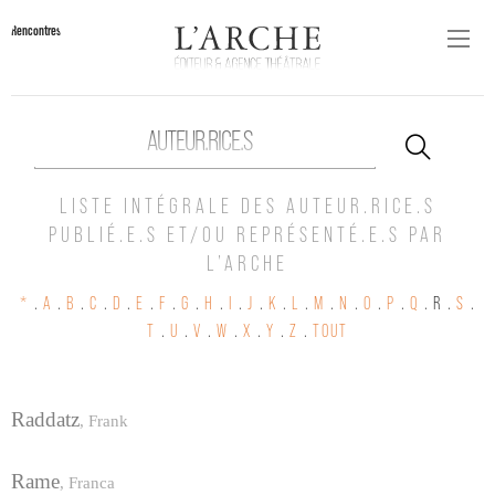
Rencontres
AUTEUR.RICE.S
LISTE INTÉGRALE DES AUTEUR.RICE.S
PUBLIÉ.E.S ET/OU REPRÉSENTÉ.E.S PAR
L’ARCHE
*
.
A
.
B
.
C
.
D
.
E
.
F
.
G
.
H
.
I
.
J
.
K
.
L
.
M
.
N
.
O
.
P
.
Q
.
R .
S
.
T
.
U
.
V
.
W
.
X
.
Y
.
Z
.
TOUT
Raddatz
,
Frank
Rame
,
Franca