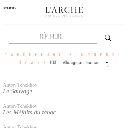
Rencontres
RÉPERTOIRE
*
.
A
.
B
.
C
.
D
.
E
.
F
.
G
.
H
.
I
.
J
.
K
.
L
.
M
.
N
.
O
.
P
.
R
.
S
.
T
.
U
.
V
.
W
.
Y
.
Z
.
TOUT
Anton Tchekhov
Le Sauvage
Anton Tchekhov
Les Méfaits du tabac
Anton Tchekhov