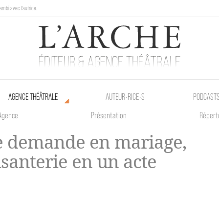
ambi avec l'autrice.
au Poetik Bazar tout le weekend !
AGENCE THÉÂTRALE
AUTEUR•RICE•S
PODCAST
Agence
Présentation
Répert
 demande en mariage,
isanterie en un acte