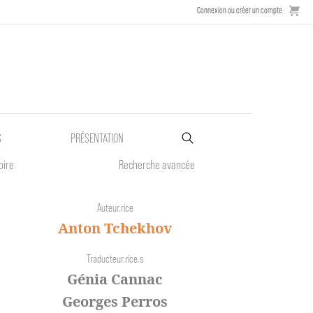
Connexion ou créer un compte
S
PRÉSENTATION
oire
Recherche avancée
Auteur.rice
Anton Tchekhov
Traducteur.rice.s
Génia Cannac
Georges Perros