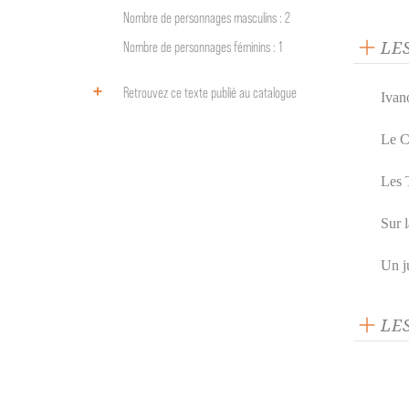
Nombre de personnages masculins : 2
LE
Nombre de personnages féminins : 1
Retrouvez ce texte publié au catalogue
Ivan
Le C
Les 
Sur 
Un ju
LE