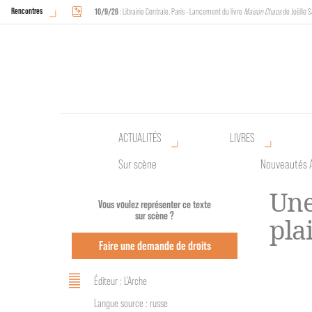
Rencontres
10/9/26
: Librairie Centrale, Paris - Lancement du livre
Maison Chaos
de Joëlle S
18/9/26
au
20/9/26
: Halles de Schaerbeek, Bruxelles - L'Arche sera présente 
ACTUALITÉS
LIVRES
Sur scène
Nouveautés 
Une
Vous voulez représenter ce texte
sur scène ?
pla
Faire une demande de droits
Éditeur : L'Arche
Langue source : russe