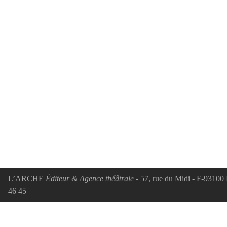
L’ARCHE
Éditeur & Agence théâtrale
- 57, rue du Midi - F-93100 
46 45