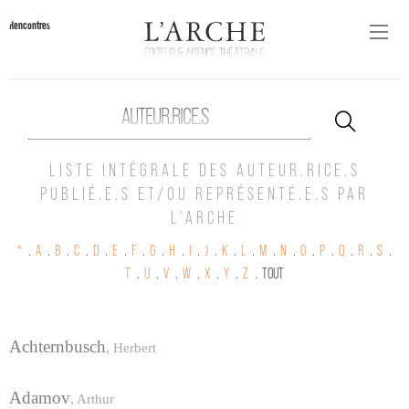
Rencontres
AUTEUR.RICE.S
LISTE INTÉGRALE DES AUTEUR.RICE.S
PUBLIÉ.E.S ET/OU REPRÉSENTÉ.E.S PAR
L’ARCHE
*
.
A
.
B
.
C
.
D
.
E
.
F
.
G
.
H
.
I
.
J
.
K
.
L
.
M
.
N
.
O
.
P
.
Q
.
R
.
S
.
T
.
U
.
V
.
W
.
X
.
Y
.
Z
.
TOUT
Achternbusch
,
Herbert
Adamov
,
Arthur