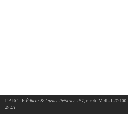
L’ARCHE
Éditeur & Agence théâtrale
- 57, rue du Midi - F-93100 
46 45