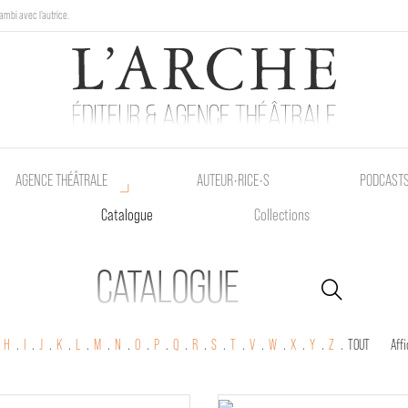
ambi avec l'autrice.
au Poetik Bazar tout le weekend !
AGENCE THÉÂTRALE
AUTEUR•RICE•S
PODCAST
Catalogue
Collections
CATALOGUE
.
H
.
I
.
J
.
K
.
L
.
M
.
N
.
O
.
P
.
Q
.
R
.
S
.
T
.
V
.
W
.
X
.
Y
.
Z
.
TOUT