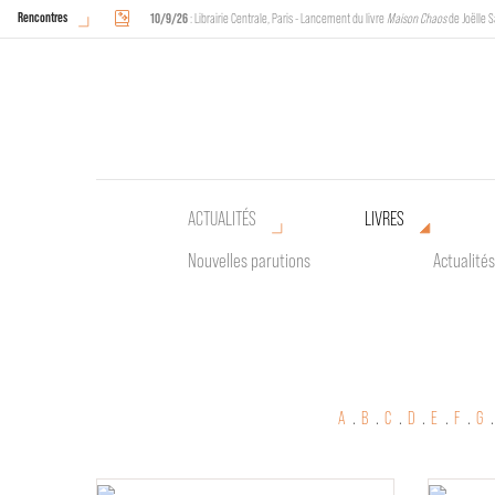
Rencontres
10/9/26
: Librairie Centrale, Paris - Lancement du livre
Maison Chaos
de Joëlle S
18/9/26
au
20/9/26
: Halles de Schaerbeek, Bruxelles - L'Arche sera présente 
ACTUALITÉS
LIVRES
Nouvelles parutions
Actualités
A
.
B
.
C
.
D
.
E
.
F
.
G