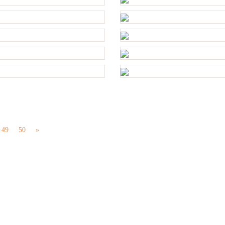
49
50
»