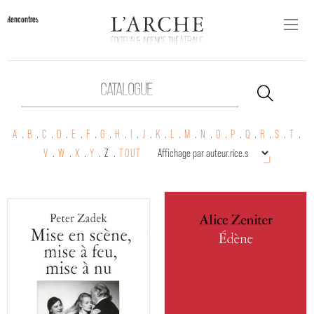
Rencontres
CATALOGUE
A
.
B
.
C
.
D
.
E
.
F
.
G
.
H
.
I
.
J
.
K
.
L
.
M
.
N
.
O
.
P
.
Q
.
R
.
S
.
T
.
V
.
W
.
X
.
Y
.
Z .
TOUT