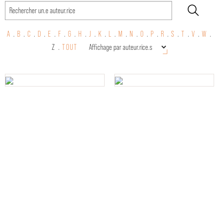
A
.
B
.
C
.
D
.
E
.
F
.
G
.
H
.
J
.
K
.
L
.
M
.
N
.
O
.
P
.
R
.
S
.
T
.
V
.
W
.
Z .
TOUT