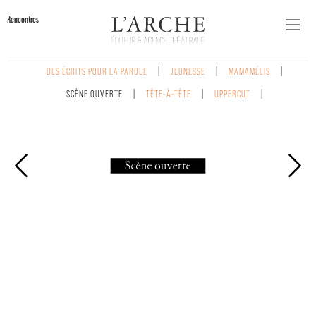
Rencontres
DES ÉCRITS POUR LA PAROLE
JEUNESSE
MAMAMÉLIS
SCÈNE OUVERTE
TÊTE-À-TÊTE
UPPERCUT