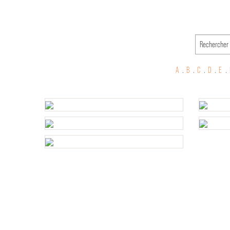
A
.
B
.
C
.
D
.
E
.