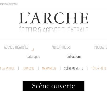
ambi avec l'autrice.
au Poetik Bazar tout le weekend !
AGENCE THÉÂTRALE
AUTEUR•RICE•S
PODCAST
Catalogue
Collections
R LA PAROLE
JEUNESSE
MAMAMÉLIS
SCÈNE OUVERTE
TÊTE-À-TÊTE