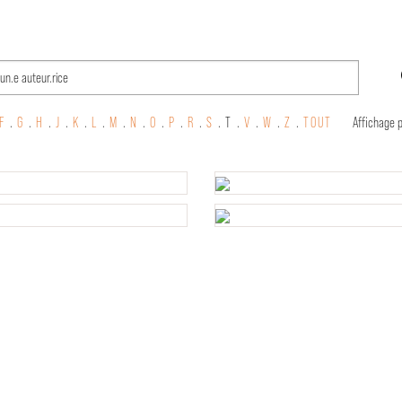
F
.
G
.
H
.
J
.
K
.
L
.
M
.
N
.
O
.
P
.
R
.
S
.
T .
V
.
W
.
Z
.
TOUT