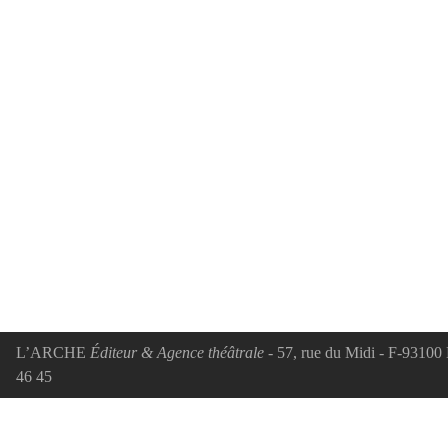
L’ARCHE
Éditeur & Agence théâtrale
- 57, rue du Midi - F-93100 
46 45