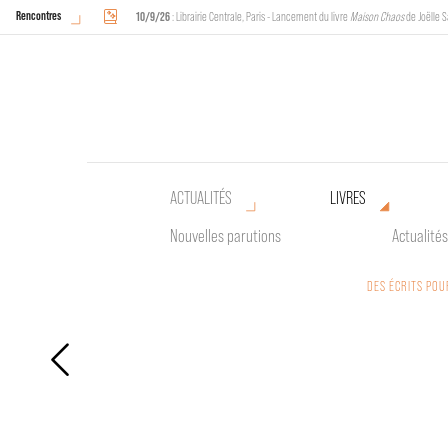
Rencontres
10/9/26
: Librairie Centrale, Paris - Lancement du livre
Maison Chaos
de Joëlle S
18/9/26
au
20/9/26
: Halles de Schaerbeek, Bruxelles - L'Arche sera présente 
ACTUALITÉS
LIVRES
Nouvelles parutions
Actualités
DES ÉCRITS POU