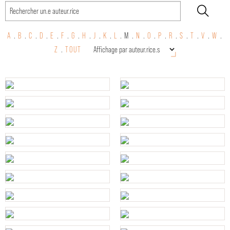
A
.
B
.
C
.
D
.
E
.
F
.
G
.
H
.
J
.
K
.
L
.
M .
N
.
O
.
P
.
R
.
S
.
T
.
V
.
W
.
Z
.
TOUT