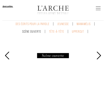
Rencontres
DES ÉCRITS POUR LA PAROLE
JEUNESSE
MAMAMÉLIS
SCÈNE OUVERTE
TÊTE-À-TÊTE
UPPERCUT