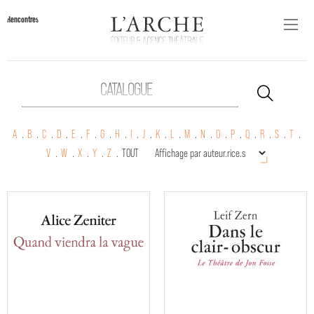
Rencontres
CATALOGUE
A
.
B
.
C
.
D
.
E
.
F
.
G
.
H
.
I
.
J
.
K
.
L
.
M
.
N
.
O
.
P
.
Q
.
R
.
S
.
T
.
V
.
W
.
X
.
Y
.
Z
.
TOUT