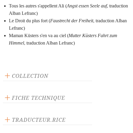
Tous les autres s'appellent Ali (
Angst essen Seele auf
, traduction
Alban Lefranc)
Le Droit du plus fort (
Faustrecht der Freiheit
, traduction Alban
Lefranc)
Maman Küsters s'en va au ciel (
Mutter Küsters Fahrt zum
Himmel
, traduction Alban Lefranc)
COLLECTION
Scène ouverte
FICHE TECHNIQUE
Publié en 2019
160 pages
TRADUCTEUR.RICE
Prix : 16.00 €
Alban Lefranc