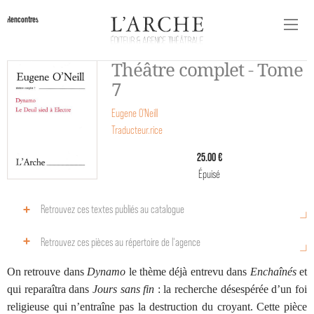
Rencontres
Théâtre complet - Tome
7
Eugene O'Neill
Traducteur.rice
25.00 €
Épuisé
Retrouvez ces textes publiés au catalogue
Retrouvez ces pièces au répertoire de l‘agence
On retrouve dans
Dynamo
le thème déjà entrevu dans
Enchaînés
et
qui reparaîtra dans
Jours sans fin
: la recherche désespérée d’un foi
religieuse qui n’entraîne pas la destruction du croyant. Cette pièce