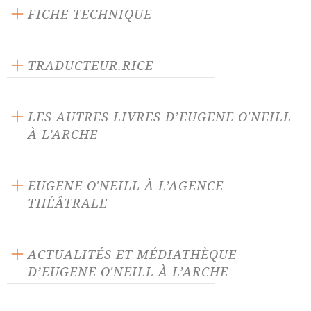
FICHE TECHNIQUE
Publié en 1965
272 pages
TRADUCTEUR.RICE
Prix : 25.00 €
Louis Lanoix
Langue source :
LES AUTRES LIVRES D’EUGENE O'NEILL
ISBN : 9782851811745
À L’ARCHE
EUGENE O'NEILL À L’AGENCE
THÉÂTRALE
Ah, solitude !
Anna Christie
ACTUALITÉS ET MÉDIATHÈQUE
D’EUGENE O'NEILL À L’ARCHE
Avant le petit-déjeuner
Châteaux magnifiques
ACTUALITÉ 03/06/26
Dans la zone
De l'huile