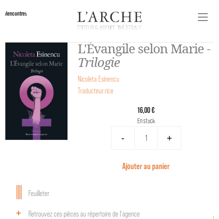
Rencontres
L'Évangile selon Marie -
Trilogie
Nicoleta Esinencu
Traducteur.rice
16,00 €
En stock
-
+
Ajouter au panier
Feuilleter
Retrouvez ces pièces au répertoire de l‘agence