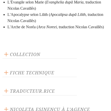
L'Évangile selon Marie (
Evanghelia după Maria
, traduction
Nicolas Cavaillès)
L'Apocalypse selon Lilith (
Apocalipsa după Lilith
, traduction
Nicolas Cavaillès)
L'Arche de Noréa (
Arca Noreei
, traduction Nicolas Cavaillès)
COLLECTION
Des écrits pour la parole
FICHE TECHNIQUE
Publié en 2021
176 pages
TRADUCTEUR.RICE
Prix : 16.00 €
Nicolas Cavaillès
Langue source :
NICOLETA ESINENCU À L’AGENCE
ISBN : 9782851819826