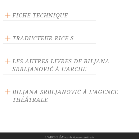
Scène ouverte
FICHE TECHNIQUE
Publié en 2002
160 pages
TRADUCTEUR.RICE.S
Prix : 14.00 €
Michel Bataillon
Langue source :
Ubavka Zaric
LES AUTRES LIVRES DE BILJANA
ISBN : 9782851815040
SRBLJANOVIĆ À L’ARCHE
BILJANA SRBLJANOVIĆ À L’AGENCE
THÉÂTRALE
Amerika,
suite
Barbelo, à propos de chiens
et d'enfants
Histoires de famille
La Chute
L’ARCHE
Éditeur & Agence théâtrale