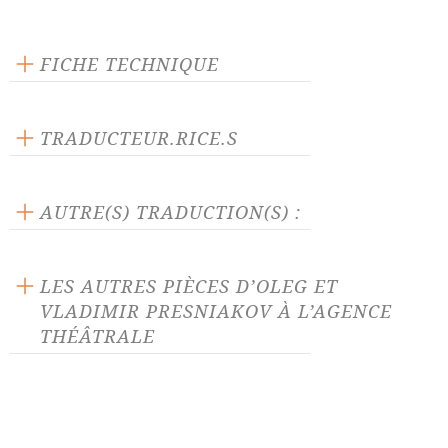
FICHE TECHNIQUE
Texte inédit
Langue source : russe
TRADUCTEUR.RICE.S
Nombre de personnages masculins : 15
Fabrice Gex
Nombre de personnages féminins : 8
Maud Mabillard
AUTRE(S) TRADUCTION(S) :
La pièce traduite par :
Anne-Catherine Lebeau
LES AUTRES PIÈCES D’OLEG ET
VLADIMIR PRESNIAKOV À L’AGENCE
THÉÂTRALE
Avant le déluge
Dans le rôle de la victime
Terrorisme