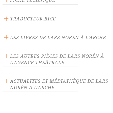
FICHE TECHNIQUE
Texte inédit
Langue source : suédois
TRADUCTEUR.RICE
Nombre de personnages masculins : 2
Katrin Ahlgren
Nombre de personnages féminins : 2
LES LIVRES DE LARS NORÉN À L’ARCHE
LES AUTRES PIÈCES DE LARS NORÉN À
L’AGENCE THÉÂTRALE
A la mémoire d'Anna
Acte
Politkovskaïa
ACTUALITÉS ET MÉDIATHÈQUE DE LARS
NORÉN À L’ARCHE
Automne et hiver
Biographies d'ombres
ACTUALITÉ 18/06/24
Bobby Fischer vit à
Calme
Des titres de Bertolt Brecht,
Pasadena
Dennis Kelly, Marius von