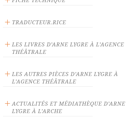
FICHE TECHNIQUE
Texte inédit
Langue source : norvégien
TRADUCTEUR.RICE
Terje Sinding
LES LIVRES D’ARNE LYGRE À L’AGENCE
THÉÂTRALE
LES AUTRES PIÈCES D’ARNE LYGRE À
L’AGENCE THÉÂTRALE
À notre place
Homme sans but
ACTUALITÉS ET MÉDIATHÈQUE D’ARNE
LYGRE À L’ARCHE
Je disparais
Jours de joie
ACTUALITÉ 05/03/26
Jours souterrains
Trilogie de la mémoire
À notre place
d'Arne Lygre,