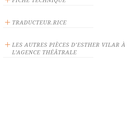
FICHE TECHNIQUE
Texte inédit
Langue source : allemand
TRADUCTEUR.RICE
Nombre de personnages masculins : 3
Bernard Lortholary
Nombre de personnages féminins : 2
LES AUTRES PIÈCES D’ESTHER VILAR À
L’AGENCE THÉÂTRALE
Jalousie en trois mails
La Papesse américaine
Le Sourire du piranha
Nouveaux princes
Speer
Voyage de Lady Aster