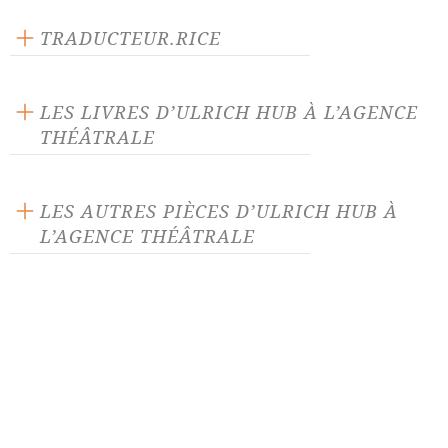
Texte inédit
Langue source : allemand
TRADUCTEUR.RICE
Nombre de personnages masculins : 1
Anne Voutey
Nombre de personnages féminins : 1
LES LIVRES D’ULRICH HUB À L’AGENCE
THÉÂTRALE
LES AUTRES PIÈCES D’ULRICH HUB À
L’AGENCE THÉÂTRALE
L'Arche part à huit heures
Le Plus Gros Pingouin du
Pôle
Les Gosses de Nathan
Les Susceptibles
Mademoiselle Braun