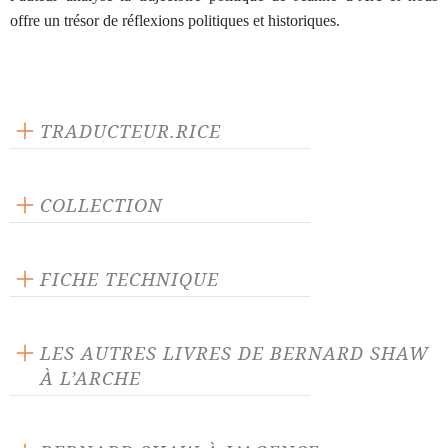
offre un trésor de réflexions politiques et historiques.
TRADUCTEUR.RICE
Anika Scherrer
COLLECTION
Scène ouverte
FICHE TECHNIQUE
Publié en 1992
224 pages
LES AUTRES LIVRES DE BERNARD SHAW
Prix : 19.00 €
À L’ARCHE
Langue source : anglais
ISBN : 9782851818065