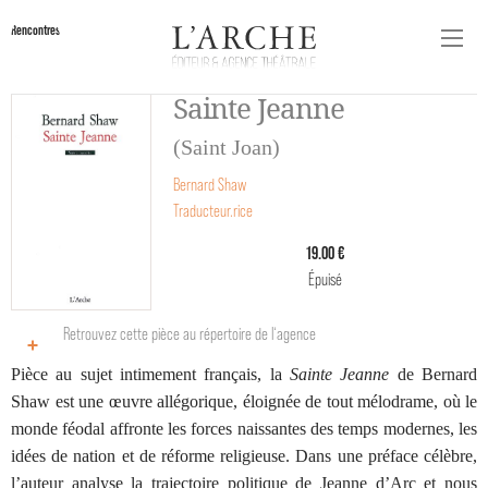
Rencontres
Sainte Jeanne
(Saint Joan)
Bernard Shaw
Traducteur.rice
19.00 €
Épuisé
Retrouvez cette pièce au répertoire de l‘agence
Pièce au sujet intimement français, la
Sainte Jeanne
de Bernard
Shaw est une œuvre allégorique, éloignée de tout mélodrame, où le
monde féodal affronte les forces naissantes des temps modernes, les
idées de nation et de réforme religieuse. Dans une préface célèbre,
l’auteur analyse la trajectoire politique de Jeanne d’Arc et nous