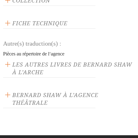
COLLECTION
Scène ouverte
FICHE TECHNIQUE
Publié en 2015
Autre(s) traduction(s) :
144 pages
Prix : 14.00 €
Pièces au répertoire de l‘agence
Langue source : anglais
LES AUTRES LIVRES DE BERNARD SHAW
ISBN : 9782851818775
À L’ARCHE
BERNARD SHAW À L’AGENCE
THÉÂTRALE
Androclès et le lion
Candida
César et Cléopatre
Comment il mentit au mari