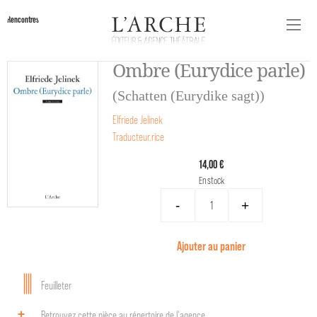
Rencontres
Ombre (Eurydice parle)
(Schatten (Eurydike sagt))
Elfriede Jelinek
Traducteur.rice
14,00 €
En stock
-
+
Ajouter au panier
Feuilleter
Retrouvez cette pièce au répertoire de l‘agence