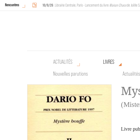
Rencontres
10/9/26
: Librairie Centrale, Paris - Lancement du livre
Maison Chaos
de Joëlle S
18/9/26
au
20/9/26
: Halles de Schaerbeek, Bruxelles - L'Arche sera présente 
ACTUALITÉS
LIVRES
Nouvelles parutions
Actualités
Mys
(Miste
Livre pub