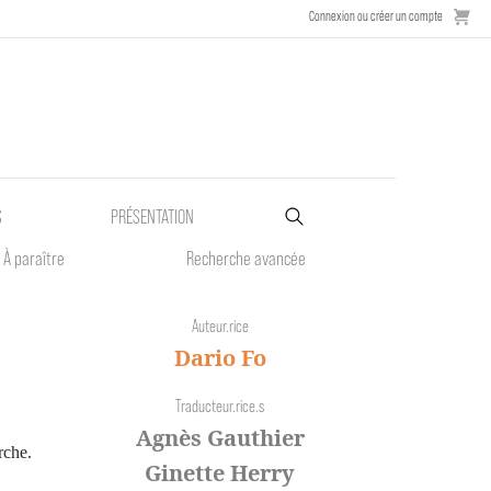
Connexion ou créer un compte
S
PRÉSENTATION
À paraître
Recherche avancée
Auteur.rice
Dario Fo
Traducteur.rice.s
Agnès Gauthier
rche.
Ginette Herry