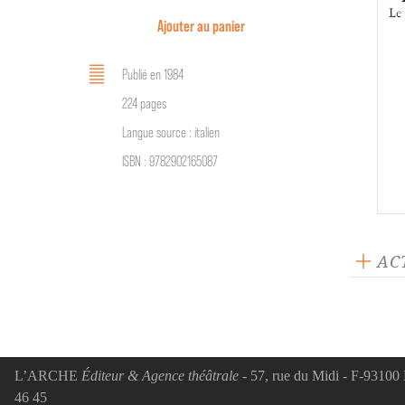
Ajouter au panier
Publié en 1984
224 pages
Langue source : italien
ISBN : 9782902165087
AC
ACTUA
Gên
Par
d'un
L’ARCHE
Éditeur & Agence théâtrale
- 57, rue du Midi - F-93100 
Fran
46 45