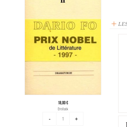
LE
18,00 €
En stock
-
+