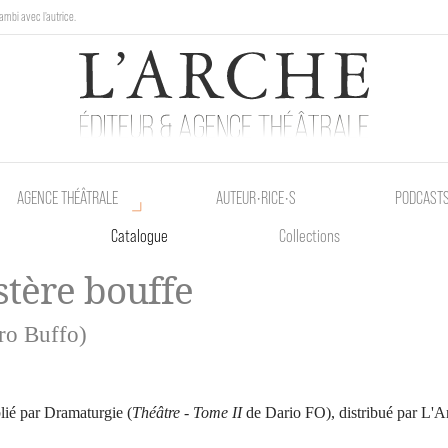
ambi avec l'autrice.
au Poetik Bazar tout le weekend !
AGENCE THÉÂTRALE
AUTEUR•RICE•S
PODCAST
Catalogue
Collections
tère bouffe
ro Buffo)
lié par Dramaturgie (
Théâtre - Tome II
de Dario FO), distribué par L'A