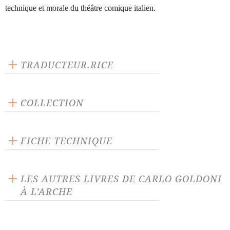
technique et morale du théâtre comique italien.
TRADUCTEUR.RICE
Ginette Herry
COLLECTION
Scène ouverte
FICHE TECHNIQUE
Publié en 1992
192 pages
LES AUTRES LIVRES DE CARLO GOLDONI
Prix : 15.00 €
À L’ARCHE
Langue source : italien
ISBN : 9782851813046