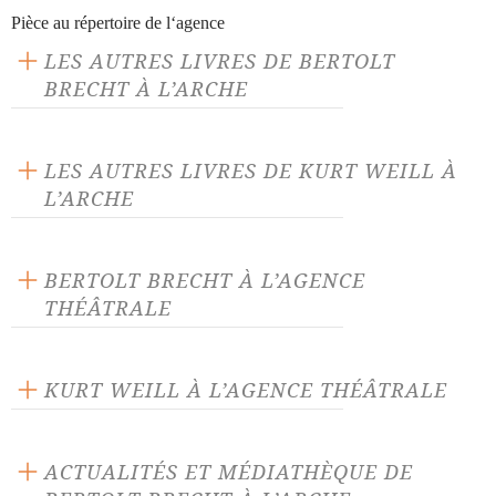
Prix : 0.00 €
Pièce au répertoire de l‘agence
Langue source : allemand
LES AUTRES LIVRES DE BERTOLT
ISBN : 9782851810779
BRECHT À L’ARCHE
LES AUTRES LIVRES DE KURT WEILL À
L’ARCHE
BERTOLT BRECHT À L’AGENCE
THÉÂTRALE
Antigone
Baal
KURT WEILL À L’AGENCE THÉÂTRALE
Baal (version 1919)
Baal (version 1926)
Les Sept Péchés capitaux
des petits bourgeois
ACTUALITÉS ET MÉDIATHÈQUE DE
Celui qui dit oui, Celui qui
Combien coûte le fer ?
dit non