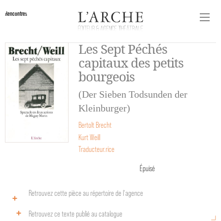
Rencontres
Les Sept Péchés
capitaux des petits
bourgeois
(Der Sieben Todsunden der
Kleinburger)
Bertolt Brecht
Kurt Weill
Traducteur.rice
Épuisé
Retrouvez cette pièce au répertoire de l‘agence
Retrouvez ce texte publié au catalogue