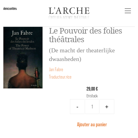
Rencontres
Le Pouvoir des folies
théâtrales
(De macht der theaterlijke
dwaasheden)
Jan Fabre
Traducteur.rice
29,00 €
En stock
-
+
Ajouter au panier