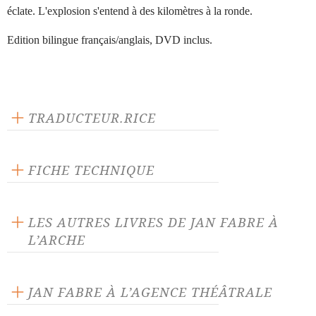
éclate. L'explosion s'entend à des kilomètres à la ronde.
Edition bilingue français/anglais, DVD inclus.
TRADUCTEUR.RICE
Home Office Translation, Anvers
FICHE TECHNIQUE
Publié en 2009
120 pages
LES AUTRES LIVRES DE JAN FABRE À
Prix : 29.00 €
L’ARCHE
Langue source : flamand
ISBN : 9782851817105
JAN FABRE À L’AGENCE THÉÂTRALE