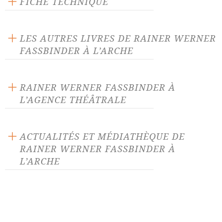
FICHE TECHNIQUE
Publié en 1985
80 pages
LES AUTRES LIVRES DE RAINER WERNER
Prix : 12.00 €
FASSBINDER À L’ARCHE
Langue source : allemand
ISBN : 9782851810519
RAINER WERNER FASSBINDER À
L’AGENCE THÉÂTRALE
Anarchie en Bavière
Du sang sur le cou du chat
ACTUALITÉS ET MÉDIATHÈQUE DE
RAINER WERNER FASSBINDER À
Gouttes dans l'océan
Gouttes d'eau sur pierres
brûlantes
L’ARCHE
Huit heures ne font pas un
Iphigénie
ACTUALITÉ 13/10/21
jour
Théâtre et monde ouvrier
La peur dévore l'âme
Le Bouc