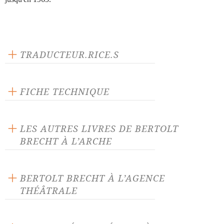
TRADUCTEUR.RICE.S
Bernard Lortholary
Ruth Ballangé
FICHE TECHNIQUE
Maurice Regnaut
Publié en 1988
204 pages
LES AUTRES LIVRES DE BERTOLT
Prix : 17.00 €
BRECHT À L’ARCHE
Langue source : allemand
ISBN : 9782851812360
BERTOLT BRECHT À L’AGENCE
THÉÂTRALE
Antigone
Baal