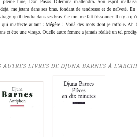
a pleine lune, Don Pasos Dilemma m'attendra. Son esprit malfaisa
déjà, me jetant dans ses bras, fondant de tendresse et de naïveté. En r
virago qu'il tiendra dans ses bras. Ce mot me fait frissonner. Il n'y a qu'
 qui m'affecte autant : Mégère ! Voilà des mots dont je raffole. Ah 
ans et être une virago. Quelle autre femme a jamais réalisé un tel prodig
S AUTRES LIVRES DE DJUNA BARNES À L’ARCH