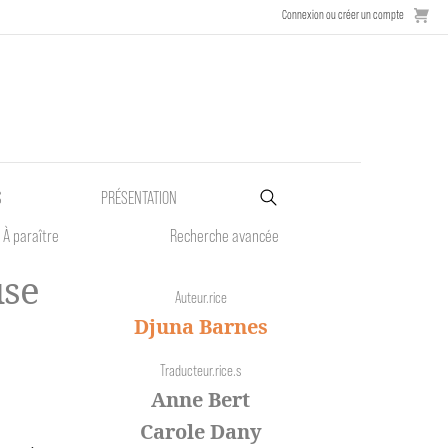
Connexion ou créer un compte
S
PRÉSENTATION
À paraître
Recherche avancée
use
Auteur.rice
Djuna Barnes
Traducteur.rice.s
Anne Bert
Carole Dany