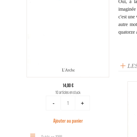
Oui, à l
imaginée 
c'est une 
autre mot
quatorze 
LE
14,00 €
10 articles en stock
-
+
Ajouter au panier