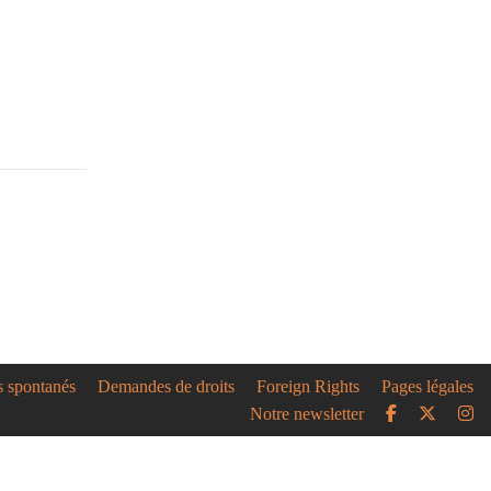
 des étoiles, in
Deux Dames prennent le
ix minutes
thé, in
Pièces en dix
minutes
u singulier, in
La Colombe, in
Pièces en
ix minutes
dix minutes
in
Pièces en dix
Madame se reprend, in
Pièces en dix minutes
s spontanés
Demandes de droits
Foreign Rights
Pages légales
Notre newsletter
irlandais, in
Une Passion aveugle, in
ix minutes
Pièces en dix minutes