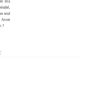
nt m'a
éalité,
un seul
! Avoir
e ?
E