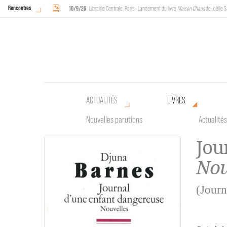
Rencontres
10/9/26
: Librairie Centrale, Paris - Lancement du livre
Maison Chaos
de Joëlle S
18/9/26
au
20/9/26
: Halles de Schaerbeek, Bruxelles - L'Arche sera présente 
ACTUALITÉS
LIVRES
Nouvelles parutions
Actualités
Jou
Nou
(Journ