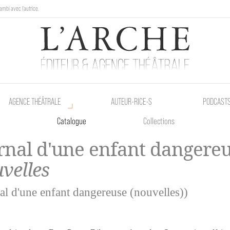
ambi avec l'autrice.
au Poetik Bazar tout le weekend !
AGENCE THÉÂTRALE
AUTEUR•RICE•S
PODCAST
Catalogue
Collections
rnal d'une enfant dangere
velles
al d'une enfant dangereuse (nouvelles))