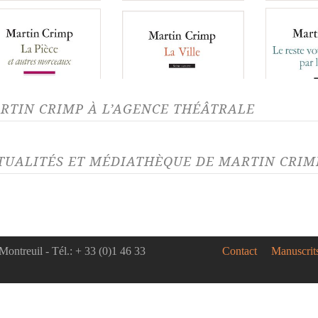
RTIN CRIMP À L’AGENCE THÉÂTRALE
ntes à sa vie
Avis aux femmes d'Irak
Baiser de 
TUALITÉS ET MÉDIATHÈQUE DE MARTIN CRIMP
ano
Dans la République du
Des homme
LITÉ 31/01/25
bonheur
ACTUALITÉ 24/1
ano
par Martin Crimp,
Rencontre
tion le 5 février 2025
le 26 nov
ing Attention
La Campagne
La Pièce
Paravidin
Montreuil - Tél.: + 33 (0)1 46 33
Contact
Manuscrit
no est une libre adaptation du
este vous le connaissez
Le Traitement
Messager d
RENCON
ano de Bergerac d’Edmond
le cinéma
CRIMP Au T
tand, une des plus célèbres
des Yveline
s...
une de ces personnes
Personne ne voit la vidéo
Pièce avec 