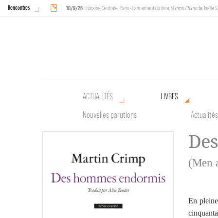
Rencontres
10/9/26
: Librairie Centrale, Paris - Lancement du livre
Maison Chaos
de Joëlle S
18/9/26
au
20/9/26
: Halles de Schaerbeek, Bruxelles - L'Arche sera présente 
ACTUALITÉS
LIVRES
Nouvelles parutions
Actualités
Des
(Men a
En pleine
cinquanta