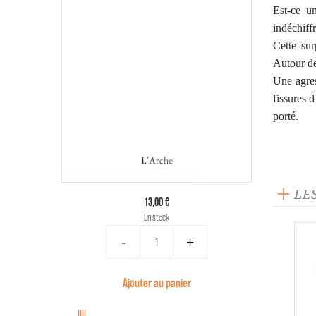
Est-ce u
indéchiffr
Cette sur
Autour de 
Une agres
fissures 
porté.
LE
13,00 €
En stock
-
+
Ajouter au panier