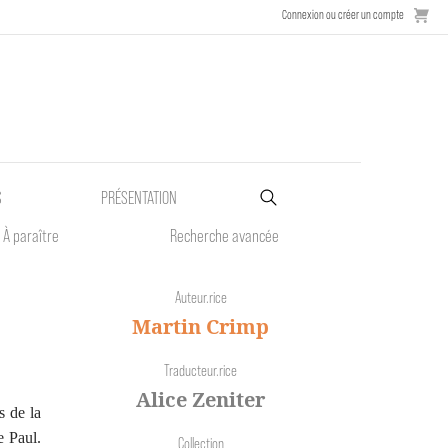
Connexion ou créer un compte
S
PRÉSENTATION
À paraître
Recherche avancée
Auteur.rice
Martin Crimp
Traducteur.rice
Alice Zeniter
s de la
e Paul.
Collection