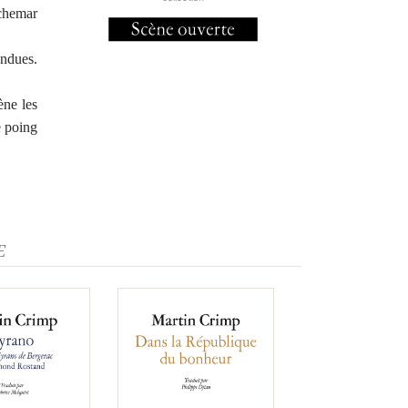
chemar
endues.
ène les
e poing
E