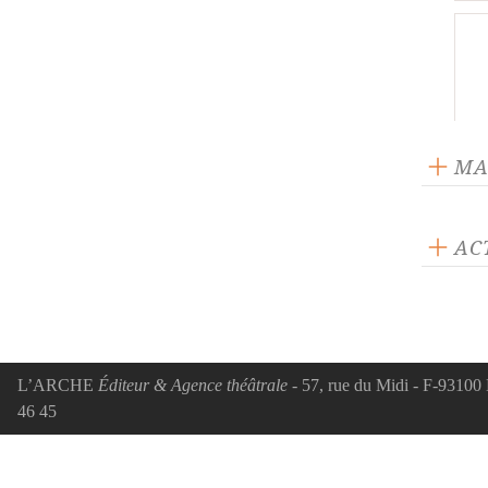
MA
Attei
AC
Cyr
ACTUA
Cyr
paru
Gett
L’ARCHE
Éditeur & Agence théâtrale
- 57, rue du Midi - F-93100 
Cyra
46 45
Le r
Cyr
par 
Ros
pièce
Pas 