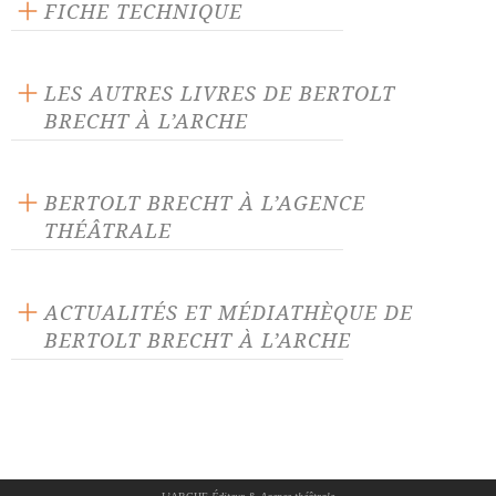
FICHE TECHNIQUE
Publié en 1996
96 pages
LES AUTRES LIVRES DE BERTOLT
Prix : 15.00 €
BRECHT À L’ARCHE
Langue source : allemand
ISBN : 9782851813848
BERTOLT BRECHT À L’AGENCE
THÉÂTRALE
Antigone
Baal
ACTUALITÉS ET MÉDIATHÈQUE DE
BERTOLT BRECHT À L’ARCHE
Baal (version 1919)
Baal (version 1926)
ACTUALITÉ 05/05/26
Celui qui dit oui, Celui qui
Combien coûte le fer ?
dit non
Uppercut : une nouvelle
collection lancée à L'Arche le 7
Coriolan, d'après
Dans la jungle des villes
mai 2026 !
Shakespeare