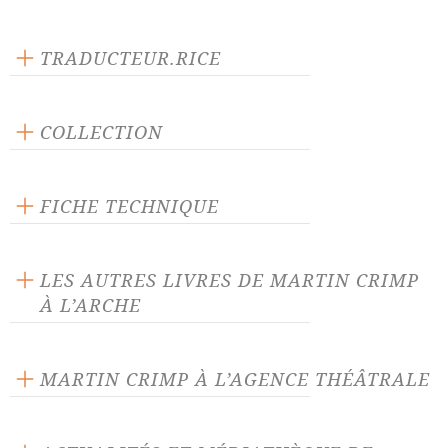
TRADUCTEUR.RICE
Philippe Djian
COLLECTION
Scène ouverte
FICHE TECHNIQUE
Publié en 2013
96 pages
LES AUTRES LIVRES DE MARTIN CRIMP
Prix : 12.50 €
À L’ARCHE
Langue source : anglais
ISBN : 9782851817822
MARTIN CRIMP À L’AGENCE THÉÂTRALE
Atteintes à sa vie
Avis aux femmes d'Irak