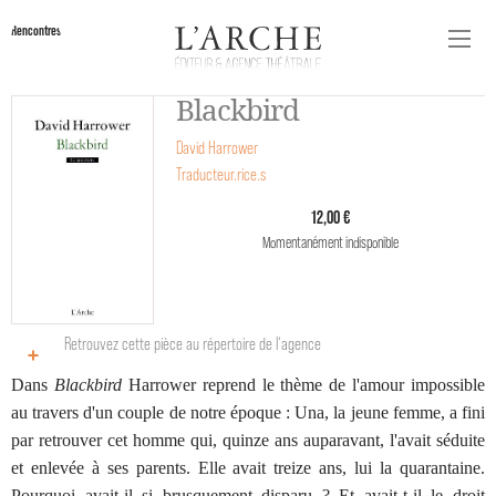
Rencontres
Blackbird
David Harrower
Traducteur.rice.s
12,00 €
Momentanément indisponible
Retrouvez cette pièce au répertoire de l‘agence
Dans
Blackbird
Harrower reprend le thème de l'amour impossible
au travers d'un couple de notre époque : Una, la jeune femme, a fini
par retrouver cet homme qui, quinze ans auparavant, l'avait séduite
et enlevée à ses parents. Elle avait treize ans, lui la quarantaine.
Pourquoi avait-il si brusquement disparu ? Et avait-t-il le droit