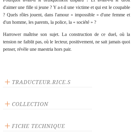
d'aimer une fille si jeune ? Y a-t-il une victime et qui est le coupable
? Quels rôles jouent, dans l'amour « impossible » d'une femme et
d'un homme, les parents, la police, la « société » ?
Harrower maîtrise son sujet. La construction de ce duel, où la
tension ne faiblit pas, où le lecteur, positivement, ne sait jamais quoi
penser, révèle une maestria hors pair.
TRADUCTEUR.RICE.S
Zabou Breitman
Léa Drucker
COLLECTION
Scène ouverte
FICHE TECHNIQUE