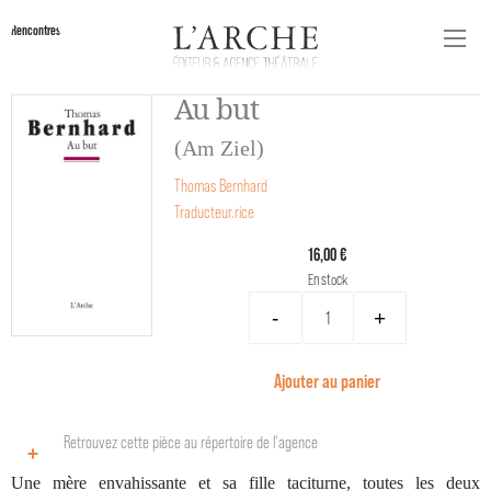
Rencontres
Au but
(Am Ziel)
Thomas Bernhard
Traducteur.rice
16,00 €
En stock
-
+
Ajouter au panier
Retrouvez cette pièce au répertoire de l‘agence
Une mère envahissante et sa fille taciturne, toutes les deux