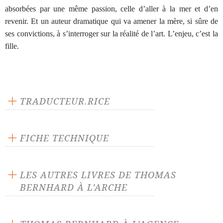
absorbées par une même passion, celle d’aller à la mer et d’en
revenir. Et un auteur dramatique qui va amener la mère, si sûre de
ses convictions, à s’interroger sur la réalité de l’art. L’enjeu, c’est la
fille.
TRADUCTEUR.RICE
Claude Porcell
FICHE TECHNIQUE
Publié en 1987
144 pages
LES AUTRES LIVRES DE THOMAS
Prix : 16.00 €
BERNHARD À L’ARCHE
Langue source : allemand
ISBN : 9782851810694