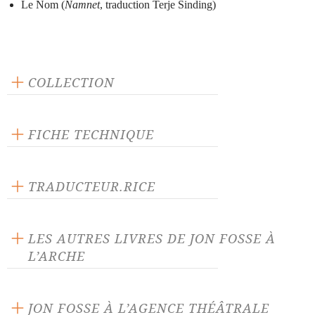
Le Nom (
Namnet
, traduction Terje Sinding)
COLLECTION
Scène ouverte
FICHE TECHNIQUE
Publié en 1998
192 pages
TRADUCTEUR.RICE
Prix : 18.00 €
Terje Sinding
Langue source :
LES AUTRES LIVRES DE JON FOSSE À
ISBN : 9782851814159
L’ARCHE
JON FOSSE À L’AGENCE THÉÂTRALE