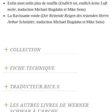
Enfin mort enfin plus de souffle (
Endlich tot, endlich keine Luft
mehr
, traduction Michael Bugdahn et Mike Sens)
La Ravissante ronde (
Der Reizende Reigen des reizenden Herrn
Arthur Schnitzler
, traduction Michael Bugdahn et Mike Sens)
COLLECTION
Scène ouverte
FICHE TECHNIQUE
Publié en 2000
192 pages
TRADUCTEUR.RICE.S
Prix : 14.48 €
Michael Bugdahn
Langue source :
Mike Sens
LES AUTRES LIVRES DE WERNER
ISBN : 9782851814579
SCHWAB À L’ARCHE