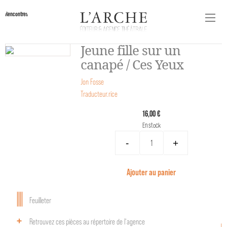
Rencontres
Jeune fille sur un
canapé / Ces Yeux
Jon Fosse
Traducteur.rice
16,00 €
En stock
-
+
Ajouter au panier
Feuilleter
Retrouvez ces pièces au répertoire de l‘agence