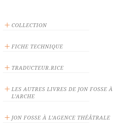
COLLECTION
Scène ouverte
FICHE TECHNIQUE
Publié en 2020
160 pages
TRADUCTEUR.RICE
Prix : 16.00 €
Marianne Ségol
Langue source :
LES AUTRES LIVRES DE JON FOSSE À
ISBN : 9782851819833
L’ARCHE
JON FOSSE À L’AGENCE THÉÂTRALE