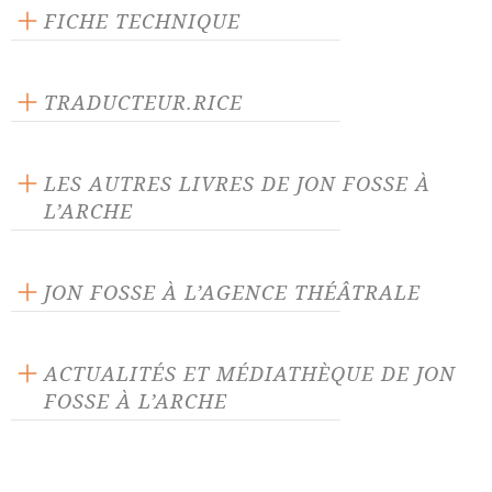
FICHE TECHNIQUE
Publié en 2010
120 pages
TRADUCTEUR.RICE
Prix : 15.00 €
Terje Sinding
Langue source :
LES AUTRES LIVRES DE JON FOSSE À
ISBN : 9782851817327
L’ARCHE
JON FOSSE À L’AGENCE THÉÂTRALE
Andromaque
Ces yeux
ACTUALITÉS ET MÉDIATHÈQUE DE JON
FOSSE À L’ARCHE
Dors mon petit enfant
Et jamais nous ne serons
séparés
ACTUALITÉ 09/10/24
Et la nuit chante
Hiver
Terje Sinding remporte le Grand