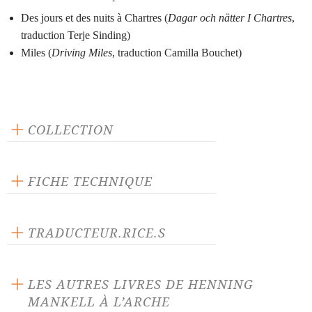
Des jours et des nuits à Chartres (
Dagar och nätter I Chartres
,
traduction Terje Sinding)
Miles (
Driving Miles
, traduction Camilla Bouchet)
COLLECTION
Scène ouverte
FICHE TECHNIQUE
Publié en 2012
120 pages
TRADUCTEUR.RICE.S
Prix : 13.00 €
Camilla Bouchet
Langue source :
Terje Sinding
LES AUTRES LIVRES DE HENNING
ISBN : 9782851817693
MANKELL À L’ARCHE