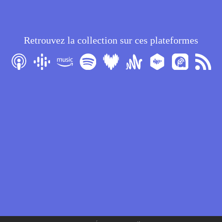
Laure Calamy et André Wilms
sont dans
C'est à Dire
Retrouvez la collection sur ces plateformes
PODCAST 16/07/21
André Wilms vous lit
Gaspard
de Peter Handke
ACTUALITÉ 10/10/19
Peter Handke prix Nobel de
Littérature 2019 pour l'ensemble
de son œuvre