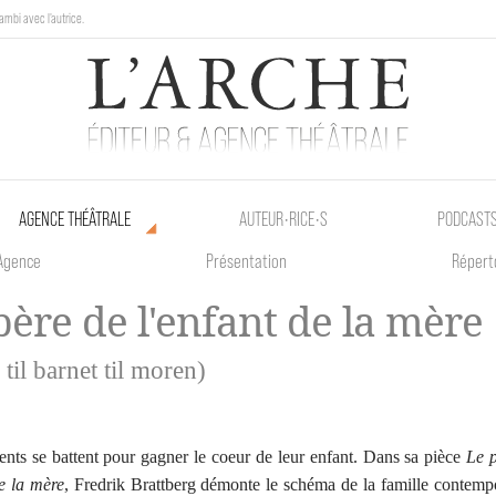
ambi avec l'autrice.
au Poetik Bazar tout le weekend !
AGENCE THÉÂTRALE
AUTEUR•RICE•S
PODCAST
Agence
Présentation
Répert
père de l'enfant de la mère
 til barnet til moren)
nts se battent pour gagner le coeur de leur enfant. Dans sa pièce
Le 
de la mère
, Fredrik Brattberg démonte le schéma de la famille contemp