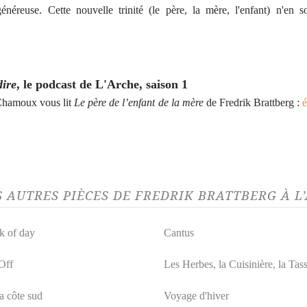
généreuse. Cette nouvelle trinité (le père, la mère, l'enfant) n'en s
dire
, le podcast de L'Arche, saison 1
Chamoux vous lit
Le père de l’enfant de la mère
de Fredrik Brattberg :
é
S AUTRES PIÈCES DE FREDRIK BRATTBERG À 
k of day
Cantus
Off
Les Herbes, la Cuisinière, la Tas
a côte sud
Voyage d'hiver