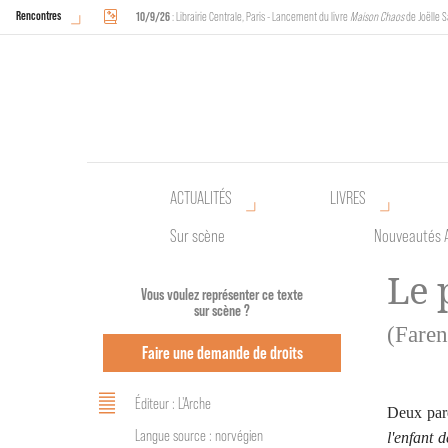
Rencontres
10/9/26
: Librairie Centrale, Paris - Lancement du livre
Maison Chaos
de Joëlle S
18/9/26
au
20/9/26
: Halles de Schaerbeek, Bruxelles - L'Arche sera présente 
ACTUALITÉS
LIVRES
Sur scène
Nouveautés 
Le 
Vous voulez représenter ce texte
sur scène ?
(Faren
Faire une demande de droits
Éditeur : L'Arche
Deux pare
Langue source : norvégien
l'enfant 