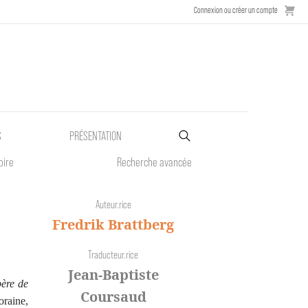
Connexion ou créer un compte
S
PRÉSENTATION
oire
Recherche avancée
Auteur.rice
Fredrik Brattberg
Traducteur.rice
Jean-Baptiste
père de
Coursaud
oraine,