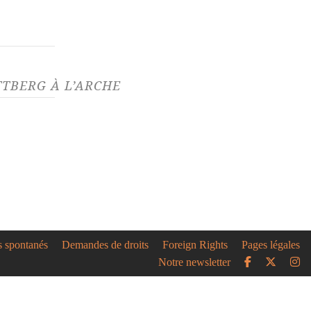
TBERG À L’ARCHE
07/21
ance son podcast ! Des
à écouter chaque
ans modération
re » fait résonner des voix
ue mythique de L’Arche.
es interprètes...
s spontanés
Demandes de droits
Foreign Rights
Pages légales
Notre newsletter
11/20
 l'enfant de la