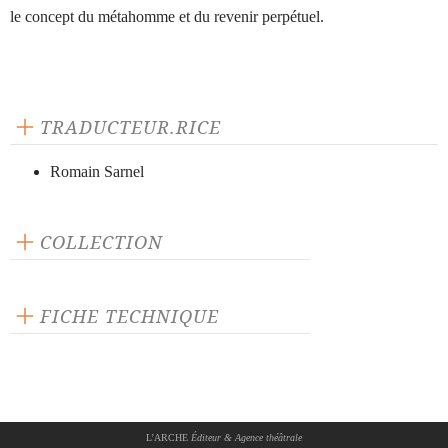
le concept du métahomme et du revenir perpétuel.
TRADUCTEUR.RICE
Romain Sarnel
COLLECTION
Tête-à-tête
FICHE TECHNIQUE
Publié en 2000
144 pages
Prix : 14.48 €
Langue source : allemand
L’ARCHE
Éditeur & Agence théâtrale