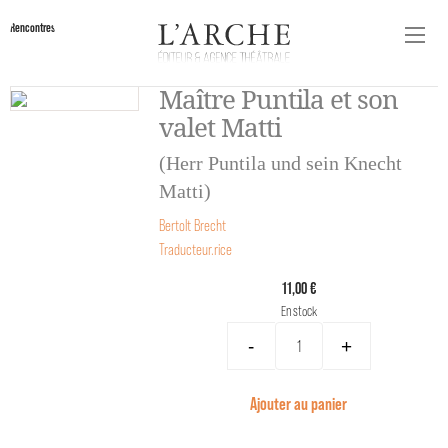
Rencontres
Maître Puntila et son
valet Matti
(Herr Puntila und sein Knecht
Matti)
Bertolt Brecht
Traducteur.rice
11,00 €
En stock
-
+
Ajouter au panier