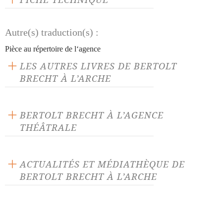
Publié en 1983
Autre(s) traduction(s) :
120 pages
Prix : 11.00 €
Pièce au répertoire de l‘agence
Langue source : allemand
LES AUTRES LIVRES DE BERTOLT
ISBN : 9782851810120
BRECHT À L’ARCHE
BERTOLT BRECHT À L’AGENCE
THÉÂTRALE
Antigone
Baal
ACTUALITÉS ET MÉDIATHÈQUE DE
BERTOLT BRECHT À L’ARCHE
Baal (version 1919)
Baal (version 1926)
ACTUALITÉ 05/05/26
Celui qui dit oui, Celui qui
Combien coûte le fer ?
dit non
Uppercut : une nouvelle