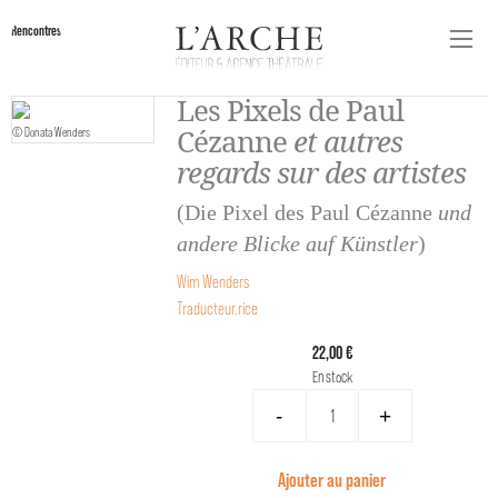
Rencontres
Les Pixels de Paul
Cézanne
et autres
© Donata Wenders
regards sur des artistes
(Die Pixel des Paul Cézanne
und
andere Blicke auf Künstler
)
Wim Wenders
Traducteur.rice
22,00 €
En stock
-
+
Ajouter au panier