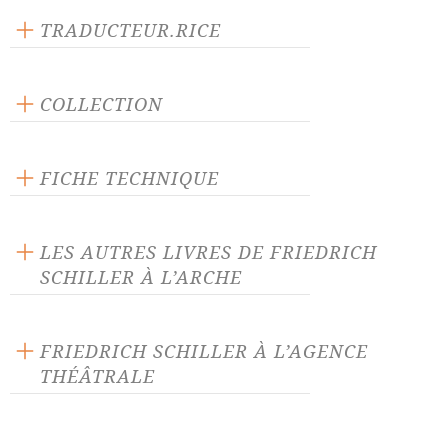
TRADUCTEUR.RICE
Sylvain Fort
COLLECTION
Scène ouverte
FICHE TECHNIQUE
Publié en 1998
180 pages
LES AUTRES LIVRES DE FRIEDRICH
Prix : 14.00 €
SCHILLER À L’ARCHE
Langue source : allemand
ISBN : 9782851814050
FRIEDRICH SCHILLER À L’AGENCE
THÉÂTRALE
Cabale et amour
Don Carlos