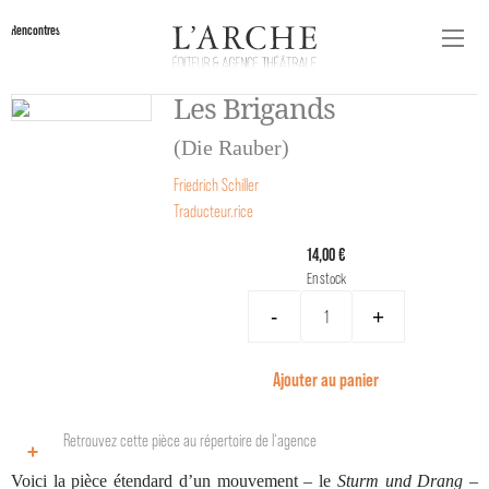
Rencontres
Les Brigands
(Die Rauber)
Friedrich Schiller
Traducteur.rice
14,00 €
En stock
-
+
Ajouter au panier
Retrouvez cette pièce au répertoire de l‘agence
Voici la pièce étendard d’un mouvement – le
Sturm und Drang
–